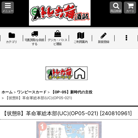
メニュー
商品検索
カート
宅配買取を依頼
デジカ・バトス
カテゴリ
ご利用案内
新規登録
する
ピ通販
ホーム
>
ワンピースカード
>
【OP-05】新時代の主役
>
【状態B】革命軍総本部(UC)(OP05-021)
【状態B】革命軍総本部(UC)(OP05-021)
[
240810961
]