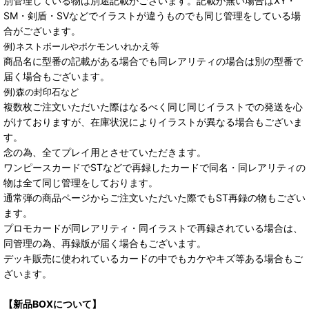
別管理している物は別途記載がございます。記載が無い場合はXY・
SM・剣盾・SVなどでイラストが違うものでも同じ管理をしている場
合がございます。
例)ネストボールやポケモンいれかえ等
商品名に型番の記載がある場合でも同レアリティの場合は別の型番で
届く場合もございます。
例)森の封印石など
複数枚ご注文いただいた際はなるべく同じ同じイラストでの発送を心
がけておりますが、在庫状況によりイラストが異なる場合もございま
す。
念の為、全てプレイ用とさせていただきます。
ワンピースカードでSTなどで再録したカードで同名・同レアリティの
物は全て同じ管理をしております。
通常弾の商品ページからご注文いただいた際でもST再録の物もござい
ます。
プロモカードが同レアリティ・同イラストで再録されている場合は、
同管理の為、再録版が届く場合もございます。
デッキ販売に使われているカードの中でもカケやキズ等ある場合もご
ざいます。
【新品BOXについて】