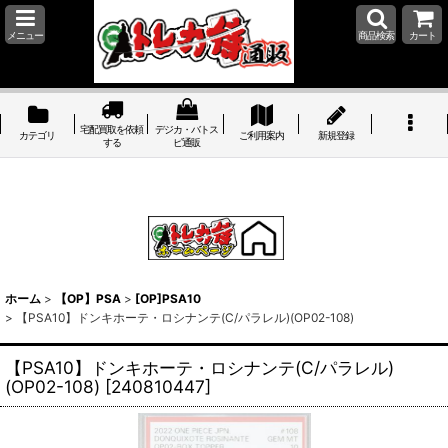
メニュー
商品検索
カート
宅配買取を依頼
デジカ・バトス
カテゴリ
ご利用案内
新規登録
する
ピ通販
ホーム
>
【OP】PSA
>
[OP]PSA10
>
【PSA10】ドンキホーテ・ロシナンテ(C/パラレル)(OP02-108)
【PSA10】ドンキホーテ・ロシナンテ(C/パラレル)
(OP02-108)
[
240810447
]