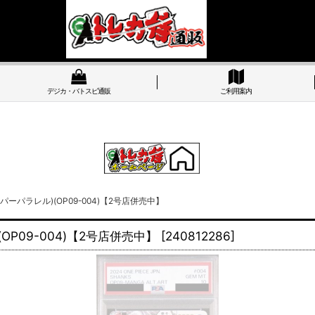
デジカ・バトスピ通販
ご利用案内
パーパラレル)(OP09-004)【2号店併売中】
OP09-004)【2号店併売中】
[
240812286
]