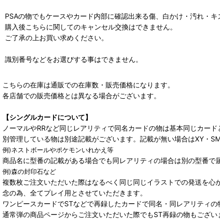
PSAの物でもケースやカード内部に確認出来る傷、白かけ・汚れ・
購入後こちらに関してのキャンセル交換はできません。
ご了承の上お買い求めください。
識別番号などをお選びする事はできません。
こちらの在庫は通販での在庫数・販売価格になります。
各店舗での販売価格とは異なる場合がございます。
【シングルカードについて】
ノーマルやRRなど同じレアリティで同名カードの物は基本同じカード
別管理している物は別途記載がございます。記載が無い場合はXY・S
例)ネストボールやポケモンいれかえ等
商品名に型番の記載がある場合でも同レアリティの場合は別の型番で
例)森の封印石など
複数枚ご注文いただいた際はなるべく同じ同じイラストでの発送を心
念の為、全てプレイ用とさせていただきます。
ワンピースカードでSTなどで再録したカードで同名・同レアリティの
通常弾の商品ページからご注文いただいた際でもST再録の物もござい