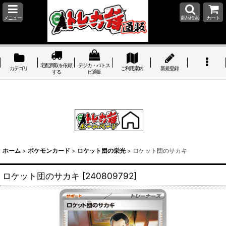
メニュー
商品検索
カート
宅配買取を依頼
デジカ・バトス
カテゴリ
ご利用案内
新規登録
する
ピ通販
ホーム
>
ポケモンカード
>
ロケット団の栄光
>
ロケット団のサカキ
ロケット団のサカキ
[
240809792
]