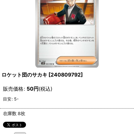
ロケット団のサカキ
[
240809792
]
販売価格
:
50
円
(税込)
目安
:
5-
在庫数 8枚