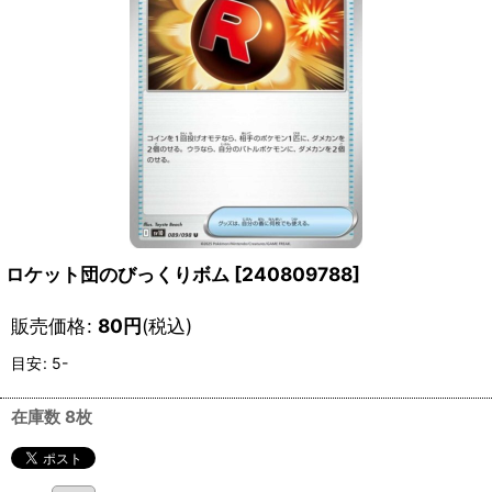
ロケット団のびっくりボム
[
240809788
]
販売価格
:
80
円
(税込)
目安
:
5-
在庫数 8枚