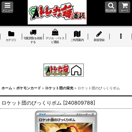
メニュー
商品検索
カート
宅配買取を依頼
デジカ・バトス
カテゴリ
ご利用案内
新規登録
する
ピ通販
ホーム
>
ポケモンカード
>
ロケット団の栄光
>
ロケット団のびっくりボム
ロケット団のびっくりボム
[
240809788
]