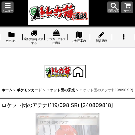
メニュー
商品検索
カート
宅配買取を依頼
デジカ・バトス
カテゴリ
ご利用案内
新規登録
する
ピ通販
ホーム
>
ポケモンカード
>
ロケット団の栄光
>
ロケット団のアテナ(119/098 SR)
ロケット団のアテナ(119/098 SR)
[
240809818
]