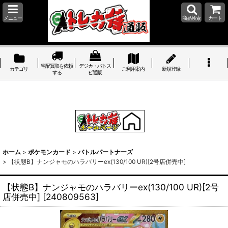
メニュー
商品検索
カート
宅配買取を依頼
デジカ・バトス
カテゴリ
ご利用案内
新規登録
する
ピ通販
ホーム
>
ポケモンカード
>
バトルパートナーズ
>
【状態B】ナンジャモのハラバリーex(130/100 UR)[2号店併売中]
【状態B】ナンジャモのハラバリーex(130/100 UR)[2号
店併売中]
[
240809563
]