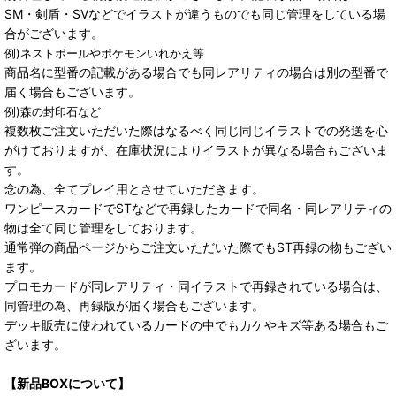
SM・剣盾・SVなどでイラストが違うものでも同じ管理をしている場
合がございます。
例)ネストボールやポケモンいれかえ等
商品名に型番の記載がある場合でも同レアリティの場合は別の型番で
届く場合もございます。
例)森の封印石など
複数枚ご注文いただいた際はなるべく同じ同じイラストでの発送を心
がけておりますが、在庫状況によりイラストが異なる場合もございま
す。
念の為、全てプレイ用とさせていただきます。
ワンピースカードでSTなどで再録したカードで同名・同レアリティの
物は全て同じ管理をしております。
通常弾の商品ページからご注文いただいた際でもST再録の物もござい
ます。
プロモカードが同レアリティ・同イラストで再録されている場合は、
同管理の為、再録版が届く場合もございます。
デッキ販売に使われているカードの中でもカケやキズ等ある場合もご
ざいます。
【新品BOXについて】