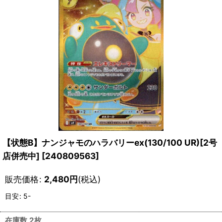
【状態B】ナンジャモのハラバリーex(130/100 UR)[2号
店併売中]
[
240809563
]
販売価格
:
2,480
円
(税込)
目安
:
5-
在庫数 2枚