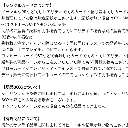
【シングルカードについて】
ノーマルやRRなど同じレアリティで同名カードの物は基本同じカード
別管理している物は別途記載がございます。記載が無い場合はXY・S
例)ネストボールやポケモンいれかえ等
商品名に型番の記載がある場合でも同レアリティの場合は別の型番で
例)森の封印石など
複数枚ご注文いただいた際はなるべく同じ同じイラストでの発送を心
念の為、全てプレイ用とさせていただきます。
ワンピースカードでSTなどで再録したカードで同名・同レアリティの
通常弾の商品ページからご注文いただいた際でもST再録の物もござい
プロモカードが同レアリティ・同イラストで再録されている場合は、
デッキ販売に使われているカードの中でもカケやキズ等ある場合もご
【新品BOXについて】
シュリンクがある物に関しましては、まれによれが多いもの・シュリ
BOXの箱も凹み等ある場合もございます。
そういったダメージがある場合でも交換返品はできません。
【海外商品について】
海外のサプライ品等に関しましてはビニールや箱等が無い物もござい