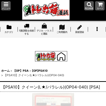
メニュー
商品検索
カート
宅配買取を依頼
デジカ・バトス
カテゴリ
ご利用案内
新規登録
する
ピ通販
ホーム
>
【OP】PSA
>
[OP]PSA10
>
【PSA10】クイーン(L★/パラレル)(OP04-040)
【PSA10】クイーン(L★/パラレル)(OP04-040)
[
PSA
]