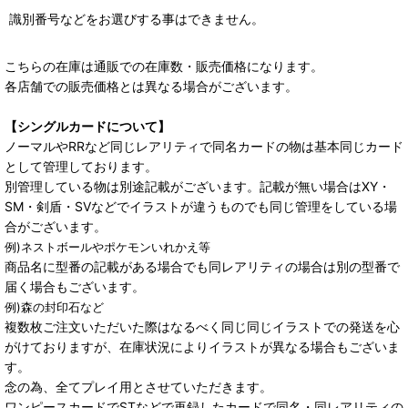
識別番号などをお選びする事はできません。
こちらの在庫は通販での在庫数・販売価格になります。
各店舗での販売価格とは異なる場合がございます。
【シングルカードについて】
ノーマルやRRなど同じレアリティで同名カードの物は基本同じカード
として管理しております。
別管理している物は別途記載がございます。記載が無い場合はXY・
SM・剣盾・SVなどでイラストが違うものでも同じ管理をしている場
合がございます。
例)ネストボールやポケモンいれかえ等
商品名に型番の記載がある場合でも同レアリティの場合は別の型番で
届く場合もございます。
例)森の封印石など
複数枚ご注文いただいた際はなるべく同じ同じイラストでの発送を心
がけておりますが、在庫状況によりイラストが異なる場合もございま
す。
念の為、全てプレイ用とさせていただきます。
ワンピースカードでSTなどで再録したカードで同名・同レアリティの