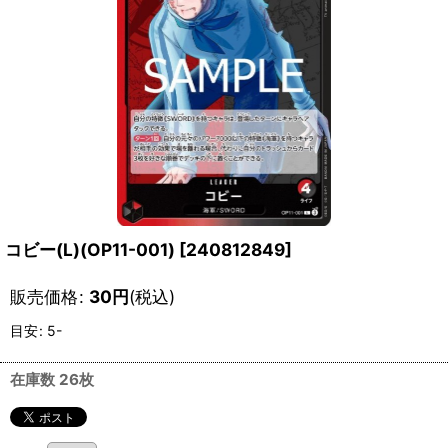
コビー(L)(OP11-001)
[
240812849
]
販売価格
:
30
円
(税込)
目安
:
5-
在庫数 26枚