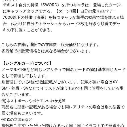
テキスト自分の特徴《SWORD》を持つキャラは、登場したターン
にキャラへアタックできる。【ターン1回】自分の元々のパワー
7000以下の特徴《海軍》を持つキャラが相手の効果で場を離れる場
合、代わりに自分のトラッシュからカード3枚を好きな順番でデッ
キの下に置くことができる。
こちらの在庫は通販での在庫数・販売価格になります。
各店舗での販売価格とは異なる場合がございます。
【シングルカードについて】
ノーマルやRRなど同じレアリティで同名カードの物は基本同じカード
として管理しております。
別管理している物は別途記載がございます。記載が無い場合はXY・
SM・剣盾・SVなどでイラストが違うものでも同じ管理をしている場
合がございます。
例)ネストボールやポケモンいれかえ等
商品名に型番の記載がある場合でも同レアリティの場合は別の型番で
届く場合もございます。
例)森の封印石など
複数枚ご注文いただいた際はなるべく同じ同じイラストでの発送を心