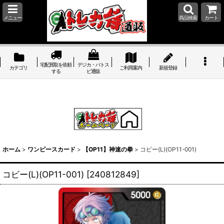
メニュー
商品検索
カート
宅配買取を依頼
デジカ・バトス
カテゴリ
ご利用案内
新規登録
する
ピ通販
ホーム
>
ワンピースカード
>
【OP11】神速の拳
>
コビー(L)(OP11-001)
コビー(L)(OP11-001)
[
240812849
]