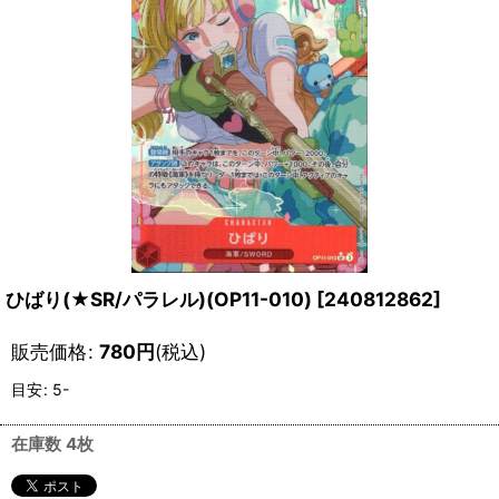
ひばり(★SR/パラレル)(OP11-010)
[
240812862
]
販売価格
:
780
円
(税込)
目安
:
5-
在庫数 4枚