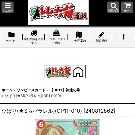
メニュー
商品検索
カート
宅配買取を依頼
デジカ・バトス
カテゴリ
ご利用案内
新規登録
する
ピ通販
ホーム
>
ワンピースカード
>
【OP11】神速の拳
>
ひばり(★SR/パラレル)(OP11-010)
ひばり(★SR/パラレル)(OP11-010)
[
240812862
]