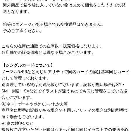
海外商品で箱や袋に入っていない物は丸めて梱包をしたうえでの発
送となります。
箱等にダメージがある場合でも交換返品はできません。
予めご了承ください。
こちらの在庫は通販での在庫数・販売価格になります。
各店舗での販売価格とは異なる場合がございます。
【シングルカードについて】
ノーマルやRRなど同じレアリティで同名カードの物は基本同じカード
として管理しております。
別管理している物は別途記載がございます。記載が無い場合はXY・
SM・剣盾・SVなどでイラストが違うものでも同じ管理をしている場
合がございます。
例)ネストボールやポケモンいれかえ等
商品名に型番の記載がある場合でも同レアリティの場合は別の型番で
届く場合もございます。
例)森の封印石など
複数枚ご注文いただいた際はなるべく同じ同じイラストでの発送を心