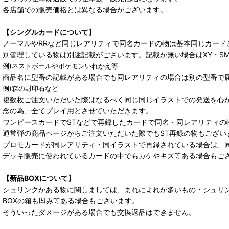
各店舗での販売価格とは異なる場合がございます。
【シングルカードについて】
ノーマルやRRなど同じレアリティで同名カードの物は基本同じカード
別管理している物は別途記載がございます。記載が無い場合はXY・S
例)ネストボールやポケモンいれかえ等
商品名に型番の記載がある場合でも同レアリティの場合は別の型番で
例)森の封印石など
複数枚ご注文いただいた際はなるべく同じ同じイラストでの発送を心
念の為、全てプレイ用とさせていただきます。
ワンピースカードでSTなどで再録したカードで同名・同レアリティの
通常弾の商品ページからご注文いただいた際でもST再録の物もござい
プロモカードが同レアリティ・同イラストで再録されている場合は、
デッキ販売に使われているカードの中でもカケやキズ等ある場合もご
【新品BOXについて】
シュリンクがある物に関しましては、まれによれが多いもの・シュリ
BOXの箱も凹み等ある場合もございます。
そういったダメージがある場合でも交換返品はできません。