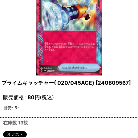
プライムキャッチャー( 020/045ACE)
[
240809567
]
販売価格
:
80
円
(税込)
目安
:
5-
在庫数 13枚