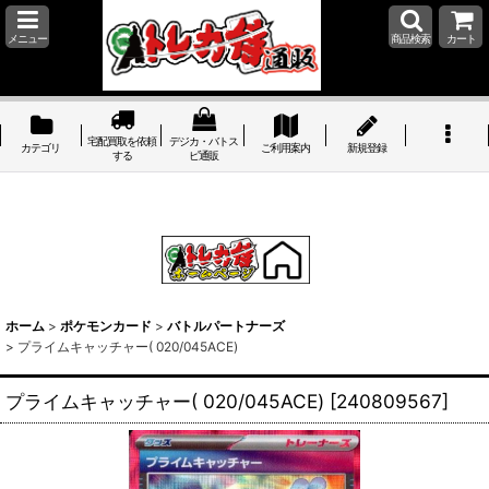
メニュー
商品検索
カート
宅配買取を依頼
デジカ・バトス
カテゴリ
ご利用案内
新規登録
する
ピ通販
ホーム
>
ポケモンカード
>
バトルパートナーズ
>
プライムキャッチャー( 020/045ACE)
プライムキャッチャー( 020/045ACE)
[
240809567
]