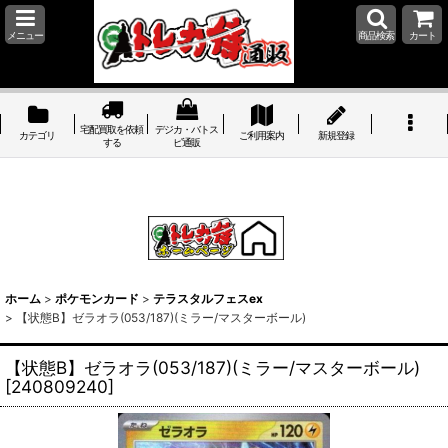
メニュー
商品検索
カート
宅配買取を依頼
デジカ・バトス
カテゴリ
ご利用案内
新規登録
する
ピ通販
ホーム
>
ポケモンカード
>
テラスタルフェスex
>
【状態B】ゼラオラ(053/187)(ミラー/マスターボール)
【状態B】ゼラオラ(053/187)(ミラー/マスターボール)
[
240809240
]