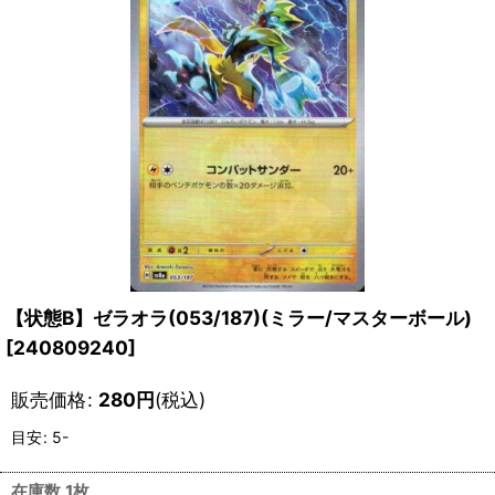
【状態B】ゼラオラ(053/187)(ミラー/マスターボール)
[
240809240
]
販売価格
:
280
円
(税込)
目安
:
5-
在庫数 1枚