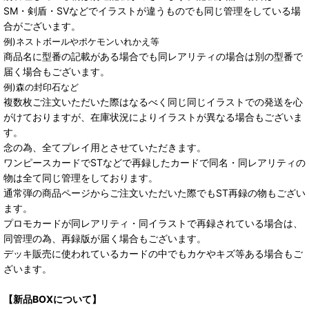
SM・剣盾・SVなどでイラストが違うものでも同じ管理をしている場
合がございます。
例)ネストボールやポケモンいれかえ等
商品名に型番の記載がある場合でも同レアリティの場合は別の型番で
届く場合もございます。
例)森の封印石など
複数枚ご注文いただいた際はなるべく同じ同じイラストでの発送を心
がけておりますが、在庫状況によりイラストが異なる場合もございま
す。
念の為、全てプレイ用とさせていただきます。
ワンピースカードでSTなどで再録したカードで同名・同レアリティの
物は全て同じ管理をしております。
通常弾の商品ページからご注文いただいた際でもST再録の物もござい
ます。
プロモカードが同レアリティ・同イラストで再録されている場合は、
同管理の為、再録版が届く場合もございます。
デッキ販売に使われているカードの中でもカケやキズ等ある場合もご
ざいます。
【新品BOXについて】