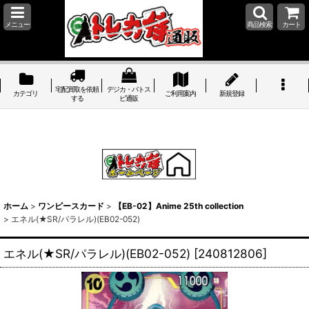
メニュー
商品検索
カート
宅配買取を依頼
デジカ・バトス
カテゴリ
ご利用案内
新規登録
する
ピ通販
ホーム
>
ワンピースカード
>
【EB-02】Anime 25th collection
>
エネル(★SR/パラレル)(EB02-052)
エネル(★SR/パラレル)(EB02-052)
[
240812806
]