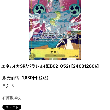
エネル(★SR/パラレル)(EB02-052)
[
240812806
]
販売価格
:
1,680
円
(税込)
目安
:
5-
在庫数 4枚