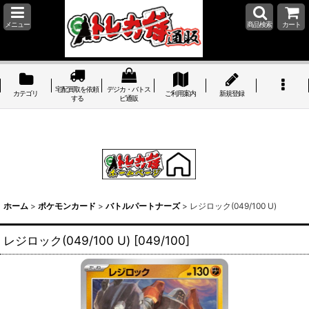
メニュー
商品検索
カート
宅配買取を依頼
デジカ・バトス
カテゴリ
ご利用案内
新規登録
する
ピ通販
ホーム
>
ポケモンカード
>
バトルパートナーズ
>
レジロック(049/100 U)
レジロック(049/100 U)
[
049/100
]