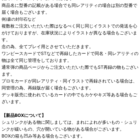
商品名に型番の記載がある場合でも同レアリティの場合は別の型番で
届く場合もございます。
例)森の封印石など
複数枚ご注文いただいた際はなるべく同じ同じイラストでの発送を心
がけておりますが、在庫状況によりイラストが異なる場合もございま
す。
念の為、全てプレイ用とさせていただきます。
ワンピースカードでSTなどで再録したカードで同名・同レアリティの
物は全て同じ管理をしております。
通常弾の商品ページからご注文いただいた際でもST再録の物もござい
ます。
プロモカードが同レアリティ・同イラストで再録されている場合は、
同管理の為、再録版が届く場合もございます。
デッキ販売に使われているカードの中でもカケやキズ等ある場合もご
ざいます。
【新品BOXについて】
シュリンクがある物に関しましては、まれによれが多いもの・シュリ
ンクが緩いもの、穴が開いている物がある場合がございます。
BOXの箱も凹み等ある場合もございます。