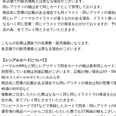
各店舗での販売価格とは異なる場合がございます。
同レアリティの物は全て同じカードとして管理しております。
商品名に型番の記載がある場合でも同イラスト・同レアリティの場合
同じレア・ノーマルでイラストが違うものがある場合、イラスト違い
なるべく同じ型番・同じイラストでの発送を心がけておりますが、予
念の為、全てプレイ用とさせていただきます。
こちらの在庫は通販での在庫数・販売価格になります。
各店舗での販売価格とは異なる場合がございます。
【シングルカードについて】
ノーマルやRRなど同じレアリティで同名カードの物は基本同じカード
別管理している物は別途記載がございます。記載が無い場合はXY・S
例)ネストボールやポケモンいれかえ等
商品名に型番の記載がある場合でも同レアリティの場合は別の型番で
例)森の封印石など
複数枚ご注文いただいた際はなるべく同じ同じイラストでの発送を心
念の為、全てプレイ用とさせていただきます。
ワンピースカードでSTなどで再録したカードで同名・同レアリティの
通常弾の商品ページからご注文いただいた際でもST再録の物もござい