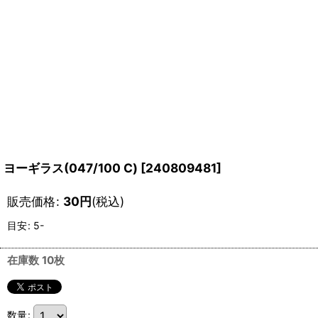
ヨーギラス(047/100 C)
[
240809481
]
販売価格
:
30
円
(税込)
目安
:
5-
在庫数 10枚
数量
: