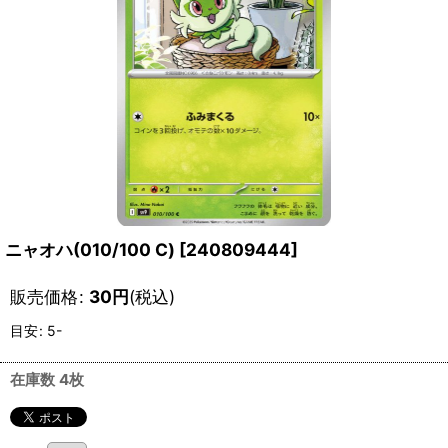
ニャオハ(010/100 C)
[
240809444
]
販売価格
:
30
円
(税込)
目安
:
5-
在庫数 4枚