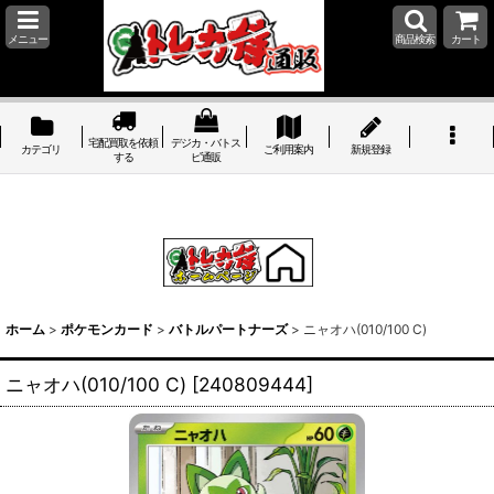
メニュー
商品検索
カート
宅配買取を依頼
デジカ・バトス
カテゴリ
ご利用案内
新規登録
する
ピ通販
ホーム
>
ポケモンカード
>
バトルパートナーズ
>
ニャオハ(010/100 C)
ニャオハ(010/100 C)
[
240809444
]