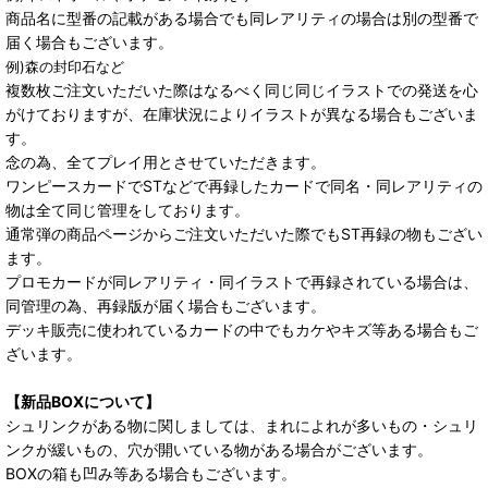
商品名に型番の記載がある場合でも同レアリティの場合は別の型番で
届く場合もございます。
例)森の封印石など
複数枚ご注文いただいた際はなるべく同じ同じイラストでの発送を心
がけておりますが、在庫状況によりイラストが異なる場合もございま
す。
念の為、全てプレイ用とさせていただきます。
ワンピースカードでSTなどで再録したカードで同名・同レアリティの
物は全て同じ管理をしております。
通常弾の商品ページからご注文いただいた際でもST再録の物もござい
ます。
プロモカードが同レアリティ・同イラストで再録されている場合は、
同管理の為、再録版が届く場合もございます。
デッキ販売に使われているカードの中でもカケやキズ等ある場合もご
ざいます。
【新品BOXについて】
シュリンクがある物に関しましては、まれによれが多いもの・シュリ
ンクが緩いもの、穴が開いている物がある場合がございます。
BOXの箱も凹み等ある場合もございます。