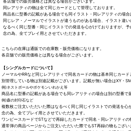
各店舗での販売価格とは異なる場合がございます。
同レアリティの物は全て同じカードとして管理しております。
商品名に型番の記載がある場合でも同イラスト・同レアリティの場合
同じレア・ノーマルでイラストが違うものがある場合、イラスト違い
なるべく同じ型番・同じイラストでの発送を心がけておりますが、予
念の為、全てプレイ用とさせていただきます。
こちらの在庫は通販での在庫数・販売価格になります。
各店舗での販売価格とは異なる場合がございます。
【シングルカードについて】
ノーマルやRRなど同じレアリティで同名カードの物は基本同じカード
別管理している物は別途記載がございます。記載が無い場合はXY・S
例)ネストボールやポケモンいれかえ等
商品名に型番の記載がある場合でも同レアリティの場合は別の型番で
例)森の封印石など
複数枚ご注文いただいた際はなるべく同じ同じイラストでの発送を心
念の為、全てプレイ用とさせていただきます。
ワンピースカードでSTなどで再録したカードで同名・同レアリティの
通常弾の商品ページからご注文いただいた際でもST再録の物もござい