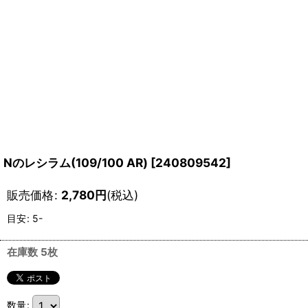
Nのレシラム(109/100 AR)
[
240809542
]
販売価格
:
2,780
円
(税込)
目安
:
5-
在庫数 5枚
数量
: