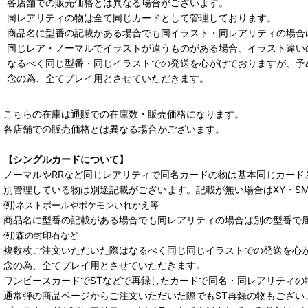
各店舗での販売価格とは異なる場合がございます。
同レアリティの物は全て同じカードとして管理しております。
商品名に型番の記載がある場合でも同イラスト・同レアリティの場合
同じレア・ノーマルでイラストが違うものがある場合、イラスト違い
なるべく同じ型番・同じイラストでの発送を心がけておりますが、予
念の為、全てプレイ用とさせていただきます。
こちらの在庫は通販での在庫数・販売価格になります。
各店舗での販売価格とは異なる場合がございます。
【シングルカードについて】
ノーマルやRRなど同じレアリティで同名カードの物は基本同じカード
別管理している物は別途記載がございます。記載が無い場合はXY・S
例)ネストボールやポケモンいれかえ等
商品名に型番の記載がある場合でも同レアリティの場合は別の型番で
例)森の封印石など
複数枚ご注文いただいた際はなるべく同じ同じイラストでの発送を心
念の為、全てプレイ用とさせていただきます。
ワンピースカードでSTなどで再録したカードで同名・同レアリティの
通常弾の商品ページからご注文いただいた際でもST再録の物もござい