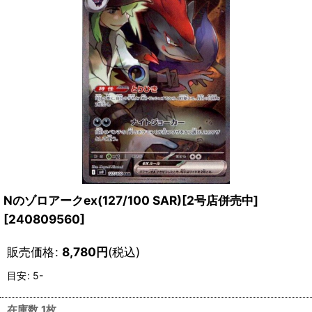
Nのゾロアークex(127/100 SAR)[2号店併売中]
[
240809560
]
販売価格
:
8,780
円
(税込)
目安
:
5-
在庫数 1枚