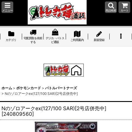
メニュー
商品検索
カート
宅配買取を依頼
デジカ・バトス
カテゴリ
ご利用案内
新規登録
する
ピ通販
ホーム
>
ポケモンカード
>
バトルパートナーズ
>
Nのゾロアークex(127/100 SAR)[2号店併売中]
Nのゾロアークex(127/100 SAR)[2号店併売中]
[
240809560
]