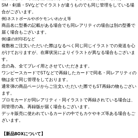
SM・剣盾・SVなどでイラストが違うものでも同じ管理をしている場
合がございます。
例)ネストボールやポケモンいれかえ等
商品名に型番の記載がある場合でも同レアリティの場合は別の型番で
届く場合もございます。
例)森の封印石など
複数枚ご注文いただいた際はなるべく同じ同じイラストでの発送を心
がけておりますが、在庫状況によりイラストが異なる場合もございま
す。
念の為、全てプレイ用とさせていただきます。
ワンピースカードでSTなどで再録したカードで同名・同レアリティの
物は全て同じ管理をしております。
通常弾の商品ページからご注文いただいた際でもST再録の物もござい
ます。
プロモカードが同レアリティ・同イラストで再録されている場合は、
同管理の為、再録版が届く場合もございます。
デッキ販売に使われているカードの中でもカケやキズ等ある場合もご
ざいます。
【新品BOXについて】