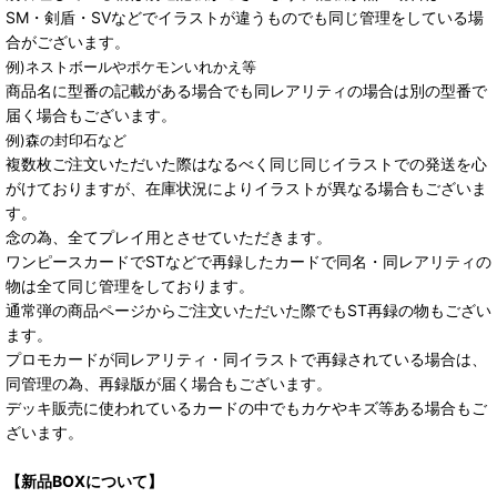
SM・剣盾・SVなどでイラストが違うものでも同じ管理をしている場
合がございます。
例)ネストボールやポケモンいれかえ等
商品名に型番の記載がある場合でも同レアリティの場合は別の型番で
届く場合もございます。
例)森の封印石など
複数枚ご注文いただいた際はなるべく同じ同じイラストでの発送を心
がけておりますが、在庫状況によりイラストが異なる場合もございま
す。
念の為、全てプレイ用とさせていただきます。
ワンピースカードでSTなどで再録したカードで同名・同レアリティの
物は全て同じ管理をしております。
通常弾の商品ページからご注文いただいた際でもST再録の物もござい
ます。
プロモカードが同レアリティ・同イラストで再録されている場合は、
同管理の為、再録版が届く場合もございます。
デッキ販売に使われているカードの中でもカケやキズ等ある場合もご
ざいます。
【新品BOXについて】