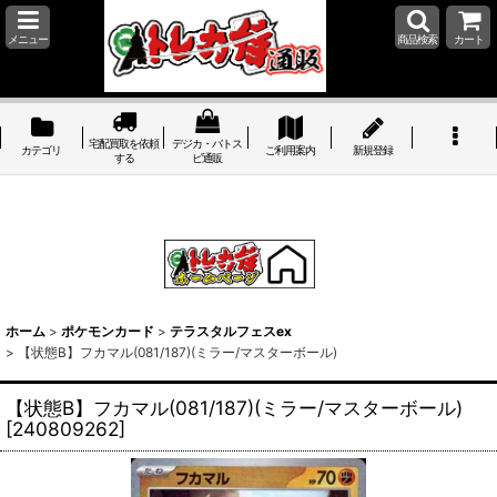
メニュー
商品検索
カート
宅配買取を依頼
デジカ・バトス
カテゴリ
ご利用案内
新規登録
する
ピ通販
ホーム
>
ポケモンカード
>
テラスタルフェスex
>
【状態B】フカマル(081/187)(ミラー/マスターボール)
【状態B】フカマル(081/187)(ミラー/マスターボール)
[
240809262
]