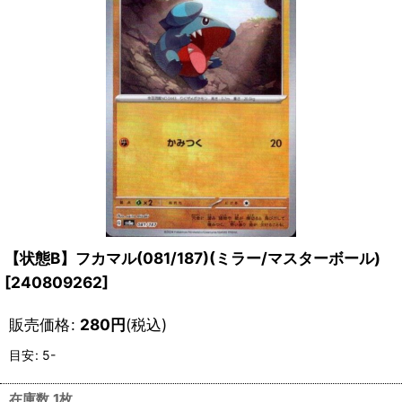
【状態B】フカマル(081/187)(ミラー/マスターボール)
[
240809262
]
販売価格
:
280
円
(税込)
目安
:
5-
在庫数 1枚