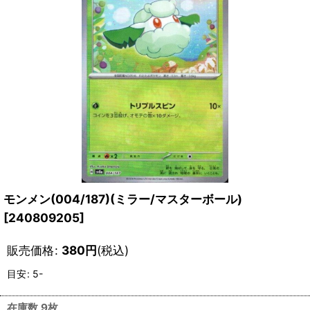
モンメン(004/187)(ミラー/マスターボール)
[
240809205
]
販売価格
:
380
円
(税込)
目安
:
5-
在庫数 9枚