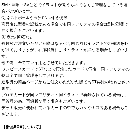
SM・剣盾・SVなどでイラストが違うものでも同じ管理をしている場
合がございます。
例)ネストボールやポケモンいれかえ等
商品名に型番の記載がある場合でも同レアリティの場合は別の型番で
届く場合もございます。
例)森の封印石など
複数枚ご注文いただいた際はなるべく同じ同じイラストでの発送を心
がけておりますが、在庫状況によりイラストが異なる場合もございま
す。
念の為、全てプレイ用とさせていただきます。
ワンピースカードでSTなどで再録したカードで同名・同レアリティの
物は全て同じ管理をしております。
通常弾の商品ページからご注文いただいた際でもST再録の物もござい
ます。
プロモカードが同レアリティ・同イラストで再録されている場合は、
同管理の為、再録版が届く場合もございます。
デッキ販売に使われているカードの中でもカケやキズ等ある場合もご
ざいます。
【新品BOXについて】