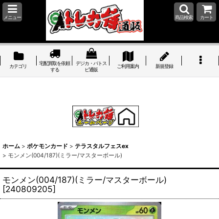
メニュー
商品検索
カート
宅配買取を依頼
デジカ・バトス
カテゴリ
ご利用案内
新規登録
する
ピ通販
ホーム
>
ポケモンカード
>
テラスタルフェスex
>
モンメン(004/187)(ミラー/マスターボール)
モンメン(004/187)(ミラー/マスターボール)
[
240809205
]