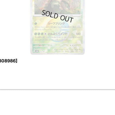
808986
]