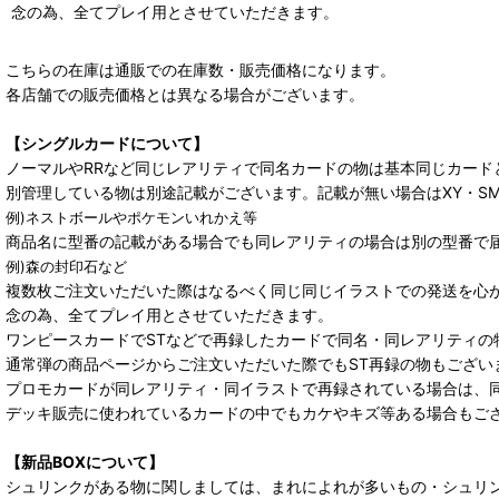
念の為、全てプレイ用とさせていただきます。
こちらの在庫は通販での在庫数・販売価格になります。
各店舗での販売価格とは異なる場合がございます。
【シングルカードについて】
ノーマルやRRなど同じレアリティで同名カードの物は基本同じカード
別管理している物は別途記載がございます。記載が無い場合はXY・S
例)ネストボールやポケモンいれかえ等
商品名に型番の記載がある場合でも同レアリティの場合は別の型番で
例)森の封印石など
複数枚ご注文いただいた際はなるべく同じ同じイラストでの発送を心
念の為、全てプレイ用とさせていただきます。
ワンピースカードでSTなどで再録したカードで同名・同レアリティの
通常弾の商品ページからご注文いただいた際でもST再録の物もござい
プロモカードが同レアリティ・同イラストで再録されている場合は、
デッキ販売に使われているカードの中でもカケやキズ等ある場合もご
【新品BOXについて】
シュリンクがある物に関しましては、まれによれが多いもの・シュリ