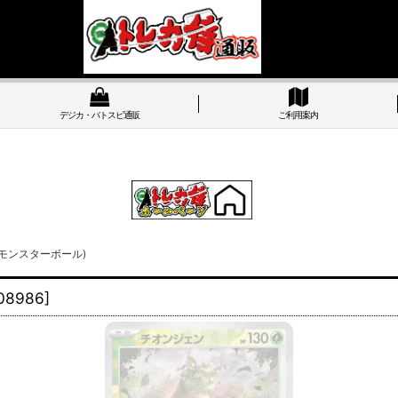
デジカ・バトスピ通販
ご利用案内
ー/モンスターボール)
08986
]