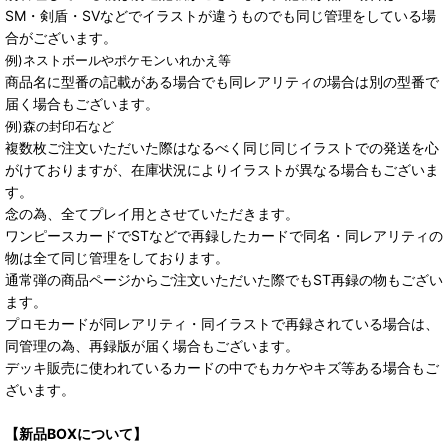
SM・剣盾・SVなどでイラストが違うものでも同じ管理をしている場
合がございます。
例)ネストボールやポケモンいれかえ等
商品名に型番の記載がある場合でも同レアリティの場合は別の型番で
届く場合もございます。
例)森の封印石など
複数枚ご注文いただいた際はなるべく同じ同じイラストでの発送を心
がけておりますが、在庫状況によりイラストが異なる場合もございま
す。
念の為、全てプレイ用とさせていただきます。
ワンピースカードでSTなどで再録したカードで同名・同レアリティの
物は全て同じ管理をしております。
通常弾の商品ページからご注文いただいた際でもST再録の物もござい
ます。
プロモカードが同レアリティ・同イラストで再録されている場合は、
同管理の為、再録版が届く場合もございます。
デッキ販売に使われているカードの中でもカケやキズ等ある場合もご
ざいます。
【新品BOXについて】