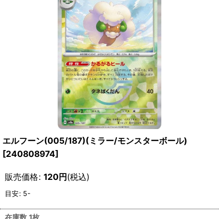
エルフーン(005/187)(ミラー/モンスターボール)
[
240808974
]
販売価格
:
120
円
(税込)
目安
:
5-
在庫数 1枚