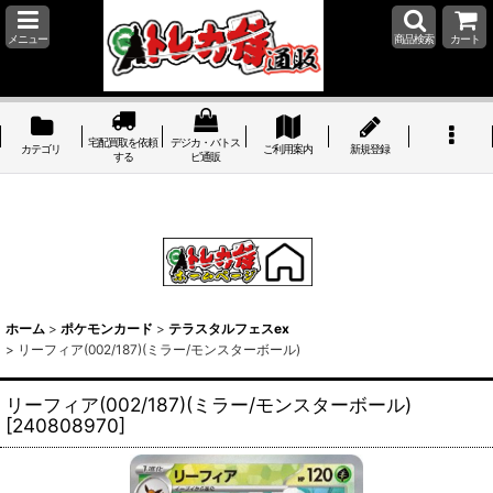
メニュー
商品検索
カート
宅配買取を依頼
デジカ・バトス
カテゴリ
ご利用案内
新規登録
する
ピ通販
ホーム
>
ポケモンカード
>
テラスタルフェスex
>
リーフィア(002/187)(ミラー/モンスターボール)
リーフィア(002/187)(ミラー/モンスターボール)
[
240808970
]