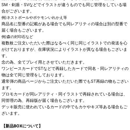
SM・剣盾・SVなどでイラストが違うものでも同じ管理をしている場
合がございます。
例)ネストボールやポケモンいれかえ等
商品名に型番の記載がある場合でも同レアリティの場合は別の型番で
届く場合もございます。
例)森の封印石など
複数枚ご注文いただいた際はなるべく同じ同じイラストでの発送を心
がけておりますが、在庫状況によりイラストが異なる場合もございま
す。
念の為、全てプレイ用とさせていただきます。
ワンピースカードでSTなどで再録したカードで同名・同レアリティの
物は全て同じ管理をしております。
通常弾の商品ページからご注文いただいた際でもST再録の物もござい
ます。
プロモカードが同レアリティ・同イラストで再録されている場合は、
同管理の為、再録版が届く場合もございます。
デッキ販売に使われているカードの中でもカケやキズ等ある場合もご
ざいます。
【新品BOXについて】