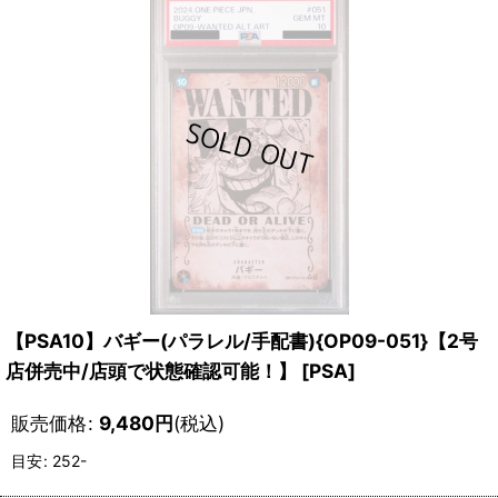
【PSA10】バギー(パラレル/手配書){OP09-051}【2号
店併売中/店頭で状態確認可能！】
[
PSA
]
販売価格
:
9,480
円
(税込)
目安
:
252-