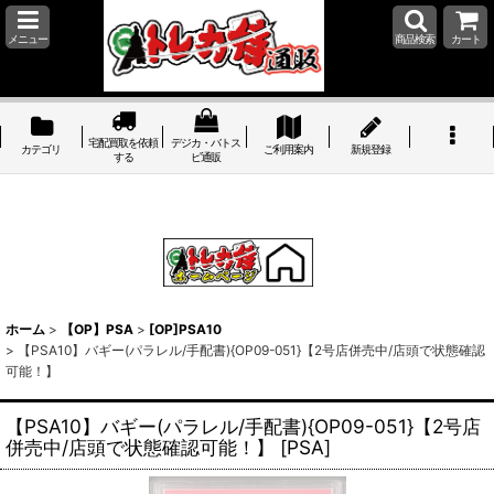
メニュー
商品検索
カート
宅配買取を依頼
デジカ・バトス
カテゴリ
ご利用案内
新規登録
する
ピ通販
ホーム
>
【OP】PSA
>
[OP]PSA10
>
【PSA10】バギー(パラレル/手配書){OP09-051}【2号店併売中/店頭で状態確認
可能！】
【PSA10】バギー(パラレル/手配書){OP09-051}【2号店
併売中/店頭で状態確認可能！】
[
PSA
]