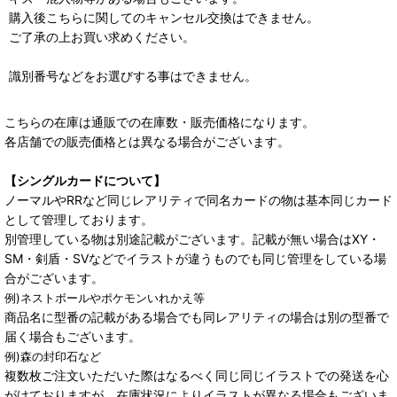
購入後こちらに関してのキャンセル交換はできません。
ご了承の上お買い求めください。
識別番号などをお選びする事はできません。
こちらの在庫は通販での在庫数・販売価格になります。
各店舗での販売価格とは異なる場合がございます。
【シングルカードについて】
ノーマルやRRなど同じレアリティで同名カードの物は基本同じカード
として管理しております。
別管理している物は別途記載がございます。記載が無い場合はXY・
SM・剣盾・SVなどでイラストが違うものでも同じ管理をしている場
合がございます。
例)ネストボールやポケモンいれかえ等
商品名に型番の記載がある場合でも同レアリティの場合は別の型番で
届く場合もございます。
例)森の封印石など
複数枚ご注文いただいた際はなるべく同じ同じイラストでの発送を心
がけておりますが、在庫状況によりイラストが異なる場合もございま