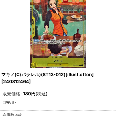
マキノ(C/パラレル)(ST13-012)[illust.otton]
[
240812464
]
販売価格
:
180
円
(税込)
目安
:
5-
在庫数 4枚