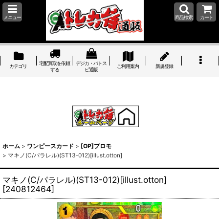
メニュー
商品検索
カート
宅配買取を依頼
デジカ・バトス
カテゴリ
ご利用案内
新規登録
する
ピ通販
ホーム
>
ワンピースカード
>
[OP]プロモ
>
マキノ(C/パラレル)(ST13-012)[illust.otton]
マキノ(C/パラレル)(ST13-012)[illust.otton]
[
240812464
]