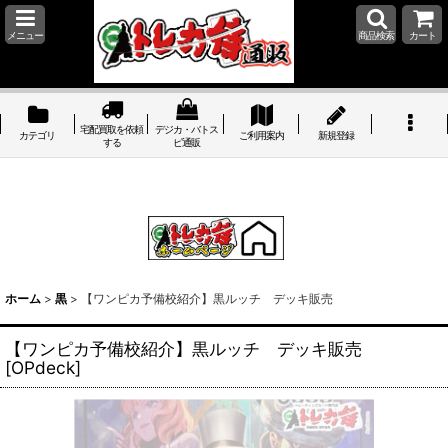
メニュー
商品検索
カート
宅配買取を依頼
デジカ・バトス
カテゴリ
ご利用案内
新規登録
する
ピ通販
ホーム
>
黒
>
【ワンピカ予備校紹介】黒ルッチ デッキ販売
【ワンピカ予備校紹介】黒ルッチ デッキ販売
[
OPdeck
]