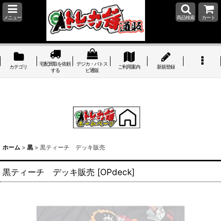
メニュー
商品検索
カート
宅配買取を依頼
デジカ・バトス
カテゴリ
ご利用案内
新規登録
する
ピ通販
ホーム
>
黒
>
黒ティーチ デッキ販売
黒ティーチ デッキ販売
[
OPdeck
]