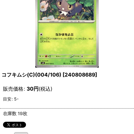
コフキムシ(C)(004/106)
[
240808689
]
販売価格
:
30
円
(税込)
目安
:
5-
在庫数 19枚