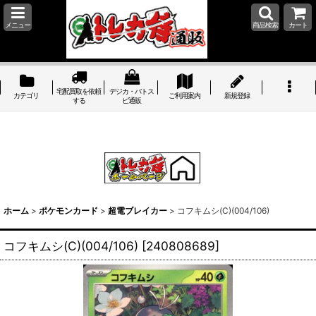
メニュー
商品検索
カート
宅配買取を依頼
デジカ・バトス
カテゴリ
ご利用案内
新規登録
する
ピ通販
ホーム
>
ポケモンカード
>
超電ブレイカー
>
コフキムシ(C)(004/106)
コフキムシ(C)(004/106)
[
240808689
]