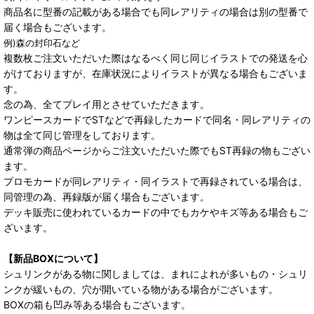
商品名に型番の記載がある場合でも同レアリティの場合は別の型番で
届く場合もございます。
例)森の封印石など
複数枚ご注文いただいた際はなるべく同じ同じイラストでの発送を心
がけておりますが、在庫状況によりイラストが異なる場合もございま
す。
念の為、全てプレイ用とさせていただきます。
ワンピースカードでSTなどで再録したカードで同名・同レアリティの
物は全て同じ管理をしております。
通常弾の商品ページからご注文いただいた際でもST再録の物もござい
ます。
プロモカードが同レアリティ・同イラストで再録されている場合は、
同管理の為、再録版が届く場合もございます。
デッキ販売に使われているカードの中でもカケやキズ等ある場合もご
ざいます。
【新品BOXについて】
シュリンクがある物に関しましては、まれによれが多いもの・シュリ
ンクが緩いもの、穴が開いている物がある場合がございます。
BOXの箱も凹み等ある場合もございます。