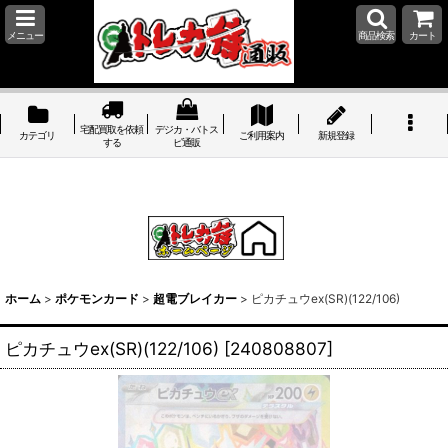
メニュー
商品検索
カート
宅配買取を依頼
デジカ・バトス
カテゴリ
ご利用案内
新規登録
する
ピ通販
ホーム
>
ポケモンカード
>
超電ブレイカー
>
ピカチュウex(SR)(122/106)
ピカチュウex(SR)(122/106)
[
240808807
]