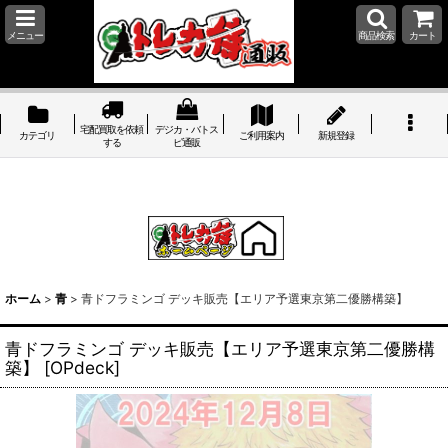
メニュー
商品検索
カート
宅配買取を依頼
デジカ・バトス
カテゴリ
ご利用案内
新規登録
する
ピ通販
ホーム
>
青
>
青ドフラミンゴ デッキ販売【エリア予選東京第二優勝構築】
青ドフラミンゴ デッキ販売【エリア予選東京第二優勝構
築】
[
OPdeck
]