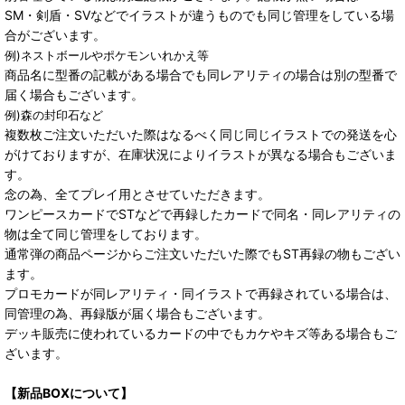
SM・剣盾・SVなどでイラストが違うものでも同じ管理をしている場
合がございます。
例)ネストボールやポケモンいれかえ等
商品名に型番の記載がある場合でも同レアリティの場合は別の型番で
届く場合もございます。
例)森の封印石など
複数枚ご注文いただいた際はなるべく同じ同じイラストでの発送を心
がけておりますが、在庫状況によりイラストが異なる場合もございま
す。
念の為、全てプレイ用とさせていただきます。
ワンピースカードでSTなどで再録したカードで同名・同レアリティの
物は全て同じ管理をしております。
通常弾の商品ページからご注文いただいた際でもST再録の物もござい
ます。
プロモカードが同レアリティ・同イラストで再録されている場合は、
同管理の為、再録版が届く場合もございます。
デッキ販売に使われているカードの中でもカケやキズ等ある場合もご
ざいます。
【新品BOXについて】