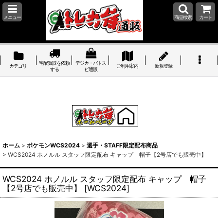
メニュー
商品検索
カート
宅配買取を依頼
デジカ・バトス
カテゴリ
ご利用案内
新規登録
する
ピ通販
ホーム
>
ポケモンWCS2024
>
選手・STAFF限定配布商品
>
WCS2024 ホノルル スタッフ限定配布 キャップ 帽子【2号店でも販売中】
WCS2024 ホノルル スタッフ限定配布 キャップ 帽子
【2号店でも販売中】
[
WCS2024
]