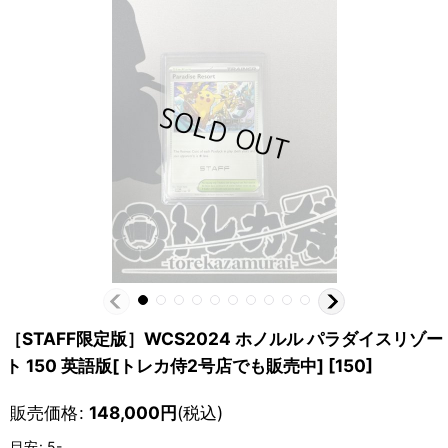
［STAFF限定版］WCS2024 ホノルル パラダイスリゾー
ト 150 英語版[トレカ侍2号店でも販売中]
[
150
]
販売価格
:
148,000
円
(税込)
目安
:
5-