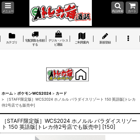
メニュー
商品検索
カート
宅配買取を依頼
デジカ・バトス
カテゴリ
ご利用案内
新規登録
する
ピ通販
ホーム
>
ポケモンWCS2024
>
カード
>
［STAFF限定版］WCS2024 ホノルル パラダイスリゾート 150 英語版[トレカ
侍2号店でも販売中]
［STAFF限定版］WCS2024 ホノルル パラダイスリゾー
ト 150 英語版[トレカ侍2号店でも販売中]
[
150
]