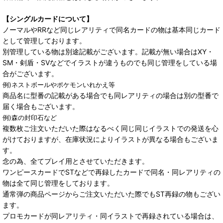
【シングルカードについて】
ノーマルやRRなど同じレアリティで同名カードの物は基本同じカード
として管理しております。
別管理している物は別途記載がございます。記載が無い場合はXY・
SM・剣盾・SVなどでイラストが違うものでも同じ管理をしている場
合がございます。
例)ネストボールやポケモンいれかえ等
商品名に型番の記載がある場合でも同レアリティの場合は別の型番で
届く場合もございます。
例)森の封印石など
複数枚ご注文いただいた際はなるべく同じ同じイラストでの発送を心
がけておりますが、在庫状況によりイラストが異なる場合もございま
す。
念の為、全てプレイ用とさせていただきます。
ワンピースカードでSTなどで再録したカードで同名・同レアリティの
物は全て同じ管理をしております。
通常弾の商品ページからご注文いただいた際でもST再録の物もござい
ます。
プロモカードが同レアリティ・同イラストで再録されている場合は、