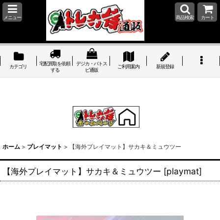
メニュー
商品検索
カート
宅配買取を依頼
デジカ・バトス
カテゴリ
ご利用案内
新規登録
する
ピ通販
ホーム
>
プレイマット
>
【海外プレイマット】サカキ＆ミュウツー
【海外プレイマット】サカキ＆ミュウツー
[
playmat
]