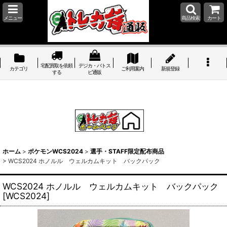
メニュー
商品検索
カート
宅配買取を依頼
デジカ・バトス
カテゴリ
ご利用案内
新規登録
する
ピ通販
ホーム
>
ポケモンWCS2024
>
選手・STAFF限定配布商品
>
WCS2024 ホノルル ウェルカムキット バックパック
WCS2024 ホノルル ウェルカムキット バックパック
[
WCS2024
]