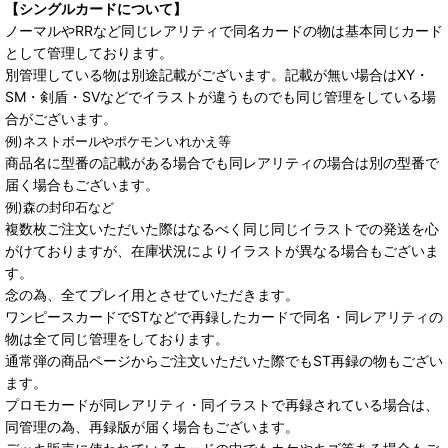
【シングルカードについて】
ノーマルやRRなど同じレアリティで同名カードの物は基本同じカード
として管理しております。
別管理している物は別途記載がございます。記載が無い場合はXY・
SM・剣盾・SVなどでイラストが違うものでも同じ管理をしている場
合がございます。
例)ネストボールやポケモンいれかえ等
商品名に型番の記載がある場合でも同レアリティの場合は別の型番で
届く場合もございます。
例)森の封印石など
複数枚ご注文いただいた際はなるべく同じ同じイラストでの発送を心
がけておりますが、在庫状況によりイラストが異なる場合もございま
す。
念の為、全てプレイ用とさせていただきます。
ワンピースカードでSTなどで再録したカードで同名・同レアリティの
物は全て同じ管理をしております。
通常弾の商品ページからご注文いただいた際でもST再録の物もござい
ます。
プロモカードが同レアリティ・同イラストで再録されている場合は、
同管理の為、再録版が届く場合もございます。