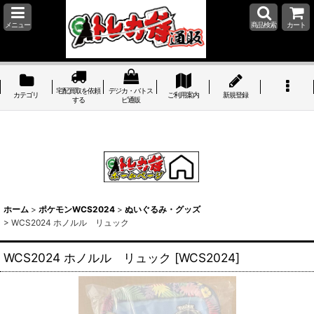
メニュー
商品検索
カート
宅配買取を依頼
デジカ・バトス
カテゴリ
ご利用案内
新規登録
する
ピ通販
ホーム
>
ポケモンWCS2024
>
ぬいぐるみ・グッズ
>
WCS2024 ホノルル リュック
WCS2024 ホノルル リュック
[
WCS2024
]