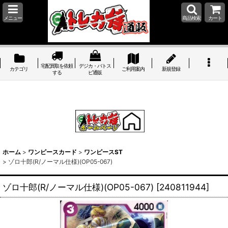
メニュー
商品検索
カート
宅配買取を依頼
デジカ・バトス
カテゴリ
ご利用案内
新規登録
する
ピ通販
ホーム
>
ワンピースカード
>
ワンピースST
>
ゾロ十郎(R/ノーマル仕様)(OP05-067)
ゾロ十郎(R/ノーマル仕様)(OP05-067)
[
240811944
]