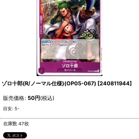
ゾロ十郎(R/ノーマル仕様)(OP05-067)
[
240811944
]
販売価格
:
50
円
(税込)
目安
:
5-
在庫数 47枚