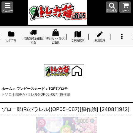
メニュー
商品検索
カート
宅配買取を依頼
デジカ・バトス
カテゴリ
ご利用案内
新規登録
する
ピ通販
ホーム
>
ワンピースカード
>
[OP]プロモ
>
ゾロ十郎(R/パラレル)(OP05-067)[原作絵]
ゾロ十郎(R/パラレル)(OP05-067)[原作絵]
[
240811912
]