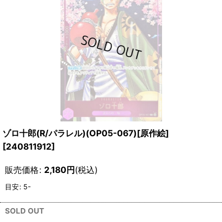
ゾロ十郎(R/パラレル)(OP05-067)[原作絵]
[
240811912
]
販売価格
:
2,180
円
(税込)
目安
:
5-
SOLD OUT