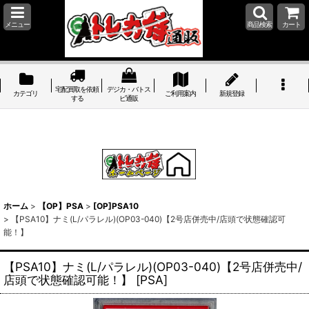
メニュー
商品検索
カート
宅配買取を依頼
デジカ・バトス
カテゴリ
ご利用案内
新規登録
する
ピ通販
ホーム
>
【OP】PSA
>
[OP]PSA10
>
【PSA10】ナミ(L/パラレル)(OP03-040)【2号店併売中/店頭で状態確認可
能！】
【PSA10】ナミ(L/パラレル)(OP03-040)【2号店併売中/
店頭で状態確認可能！】
[
PSA
]