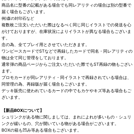
商品名に型番の記載がある場合でも同レアリティの場合は別の型番で
届く場合もございます。
例)森の封印石など
複数枚ご注文いただいた際はなるべく同じ同じイラストでの発送を心
がけておりますが、在庫状況によりイラストが異なる場合もございま
す。
念の為、全てプレイ用とさせていただきます。
ワンピースカードでSTなどで再録したカードで同名・同レアリティの
物は全て同じ管理をしております。
通常弾の商品ページからご注文いただいた際でもST再録の物もござい
ます。
プロモカードが同レアリティ・同イラストで再録されている場合は、
同管理の為、再録版が届く場合もございます。
デッキ販売に使われているカードの中でもカケやキズ等ある場合もご
ざいます。
【新品BOXについて】
シュリンクがある物に関しましては、まれによれが多いもの・シュリ
ンクが緩いもの、穴が開いている物がある場合がございます。
BOXの箱も凹み等ある場合もございます。