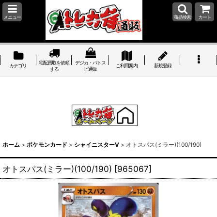
メニュー
商品検索
カート
宅配買取を依頼
デジカ・バトス
カテゴリ
ご利用案内
新規登録
する
ピ通販
ホーム
>
ポケモンカード
>
シャイニスターV
>
オトスパス(ミラー)(100/190)
オトスパス(ミラー)(100/190)
[
965067
]