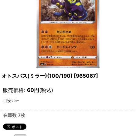
オトスパス(ミラー)(100/190)
[
965067
]
販売価格
:
60
円
(税込)
目安
:
5-
在庫数 7枚