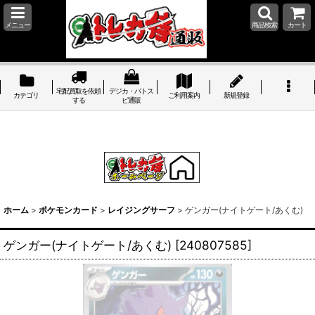
メニュー
商品検索
カート
宅配買取を依頼
デジカ・バトス
カテゴリ
ご利用案内
新規登録
する
ピ通販
ホーム
>
ポケモンカード
>
レイジングサーフ
>
ゲンガー(ナイトゲート/あくむ)
ゲンガー(ナイトゲート/あくむ)
[
240807585
]