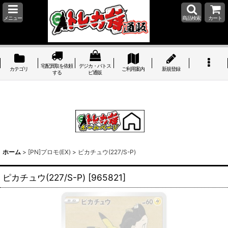
メニュー
商品検索
カート
宅配買取を依頼
デジカ・バトス
カテゴリ
ご利用案内
新規登録
する
ピ通販
ホーム
>
[PN]プロモ(EX)
>
ピカチュウ(227/S-P)
ピカチュウ(227/S-P)
[
965821
]