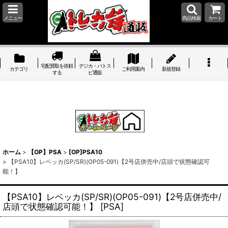
メニュー
商品検索
カート
宅配買取を依頼
デジカ・バトス
カテゴリ
ご利用案内
新規登録
する
ピ通販
ホーム
>
【OP】PSA
>
[OP]PSA10
>
【PSA10】レベッカ(SP/SR)(OP05-091)【2号店併売中/店頭で状態確認可
能！】
【PSA10】レベッカ(SP/SR)(OP05-091)【2号店併売中/
店頭で状態確認可能！】
[
PSA
]