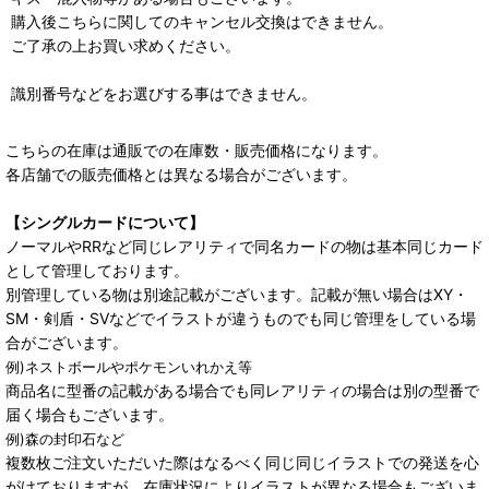
購入後こちらに関してのキャンセル交換はできません。
ご了承の上お買い求めください。
識別番号などをお選びする事はできません。
こちらの在庫は通販での在庫数・販売価格になります。
各店舗での販売価格とは異なる場合がございます。
【シングルカードについて】
ノーマルやRRなど同じレアリティで同名カードの物は基本同じカード
として管理しております。
別管理している物は別途記載がございます。記載が無い場合はXY・
SM・剣盾・SVなどでイラストが違うものでも同じ管理をしている場
合がございます。
例)ネストボールやポケモンいれかえ等
商品名に型番の記載がある場合でも同レアリティの場合は別の型番で
届く場合もございます。
例)森の封印石など
複数枚ご注文いただいた際はなるべく同じ同じイラストでの発送を心
がけておりますが、在庫状況によりイラストが異なる場合もございま