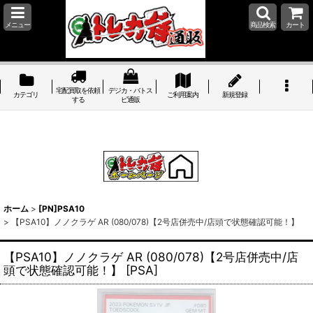
メニュー
商品検索
カート
宅配買取を依頼
デジカ・バトス
カテゴリ
ご利用案内
新規登録
する
ピ通販
ホーム
>
[PN]PSA10
>
【PSA10】ノノクラゲ AR (080/078)【2号店併売中/店頭で状態確認可能！】
【PSA10】ノノクラゲ AR (080/078)【2号店併売中/店
頭で状態確認可能！】
[
PSA
]