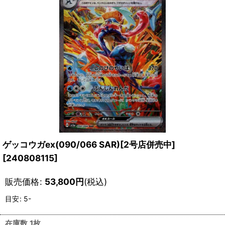
ゲッコウガex(090/066 SAR)[2号店併売中]
[
240808115
]
販売価格
:
53,800
円
(税込)
目安
:
5-
在庫数 1枚