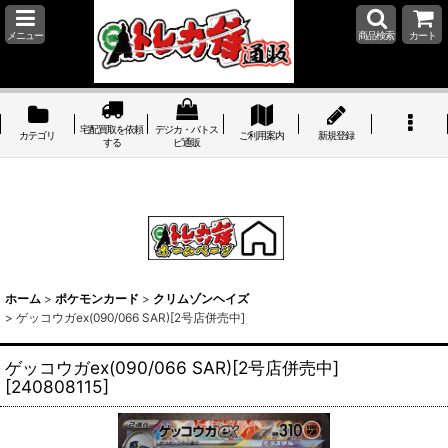
メニュー
商品検索
カート
宅配買取を依頼
デジカ・バトス
カテゴリ
ご利用案内
新規登録
する
ピ通販
ホーム
>
ポケモンカード
>
クリムゾンヘイズ
>
ゲッコウガex(090/066 SAR)[2号店併売中]
ゲッコウガex(090/066 SAR)[2号店併売中]
[
240808115
]