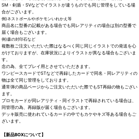
SM・剣盾・SVなどでイラストが違うものでも同じ管理をしている場
合がございます。
例)ネストボールやポケモンいれかえ等
商品名に型番の記載がある場合でも同レアリティの場合は別の型番で
届く場合もございます。
例)森の封印石など
複数枚ご注文いただいた際はなるべく同じ同じイラストでの発送を心
がけておりますが、在庫状況によりイラストが異なる場合もございま
す。
念の為、全てプレイ用とさせていただきます。
ワンピースカードでSTなどで再録したカードで同名・同レアリティの
物は全て同じ管理をしております。
通常弾の商品ページからご注文いただいた際でもST再録の物もござい
ます。
プロモカードが同レアリティ・同イラストで再録されている場合は、
同管理の為、再録版が届く場合もございます。
デッキ販売に使われているカードの中でもカケやキズ等ある場合もご
ざいます。
【新品BOXについて】