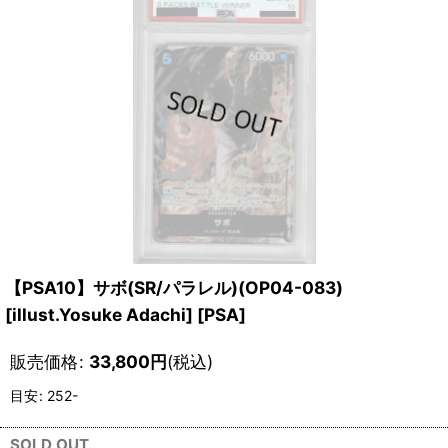
【PSA10】サボ(SR/パラレル)(OP04-083)
[illust.Yosuke Adachi]
[
PSA
]
販売価格
:
33,800
円
(税込)
目安
:
252-
SOLD OUT