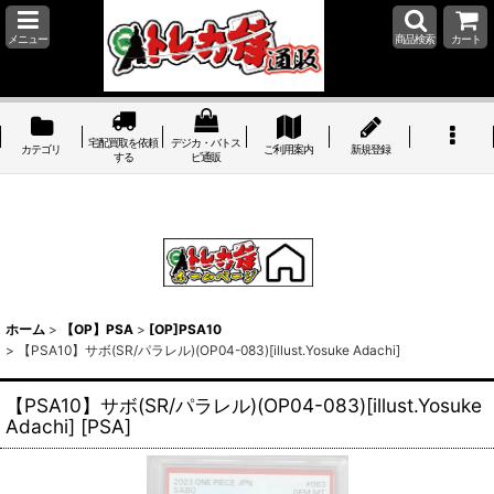
メニュー
商品検索
カート
宅配買取を依頼
デジカ・バトス
カテゴリ
ご利用案内
新規登録
する
ピ通販
ホーム
>
【OP】PSA
>
[OP]PSA10
>
【PSA10】サボ(SR/パラレル)(OP04-083)[illust.Yosuke Adachi]
【PSA10】サボ(SR/パラレル)(OP04-083)[illust.Yosuke
Adachi]
[
PSA
]